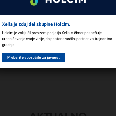
ričajo več investitorjev, ki želijo živeti v
Zaupajte nam vaše želje.
jo celovito rešitev, ki združuje energetsko
t in trajnost.
Da
nju okolja in zavarujete svoj dom, ki vam bo
Xella je zdaj del skupine Holcim.
Ne
a podnebne izzive, ki nas čakajo. Že sama
sko učinkovita, sam material pa je izdelan iz
Holcim je zaključil prevzem podjetja Xella, s čimer pospešuje
uresničevanje svoje vizije, da postane vodilni partner za trajnostno
idani hiši, ki bo v sozvočju z naravo in
gradnjo.
te na Ytong hišo – saj podnebne
Preberite sporočilo za javnost