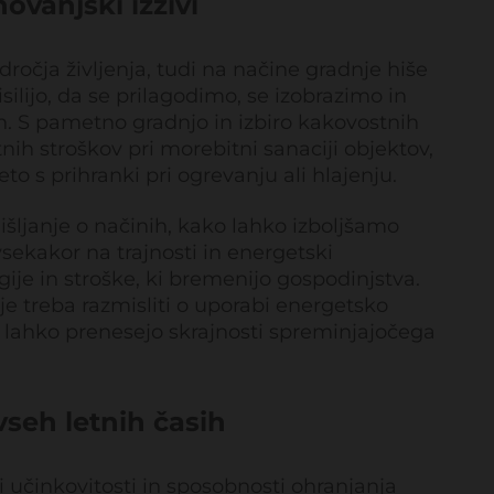
vanjski izzivi
čja življenja, tudi na načine gradnje hiše
silijo, da se prilagodimo, se izobrazimo in
. S pametno gradnjo in izbiro kakovostnih
ih stroškov pri morebitni sanaciji objektov,
to s prihranki pri ogrevanju ali hlajenju.
ljanje o načinih, kako lahko izboljšamo
sekakor na trajnosti in energetski
gije in stroške, ki bremenijo gospodinjstva.
e treba razmisliti o uporabi energetsko
in lahko prenesejo skrajnosti spreminjajočega
vseh letnih časih
 učinkovitosti in sposobnosti ohranjanja