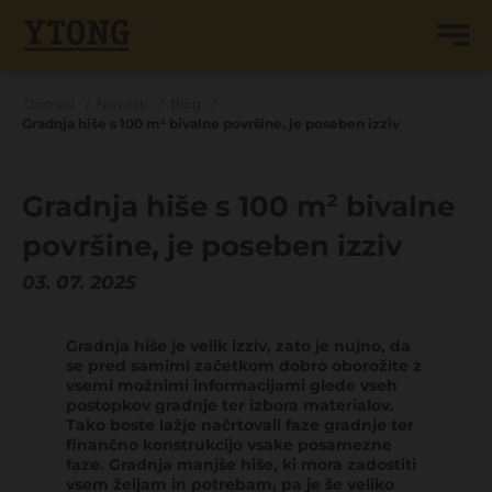
Domov
Novosti
Blog
Gradnja hiše s 100 m² bivalne površine, je poseben izziv
Gradnja hiše s 100 m² bivalne
površine, je poseben izziv
03. 07. 2025
Gradnja hiše je velik izziv, zato je nujno, da
se pred samimi začetkom dobro oborožite z
vsemi možnimi informacijami glede vseh
postopkov gradnje ter izbora materialov.
Tako boste lažje načrtovali faze gradnje ter
finančno konstrukcijo vsake posamezne
faze. Gradnja manjše hiše, ki mora zadostiti
vsem željam in potrebam, pa je še veliko