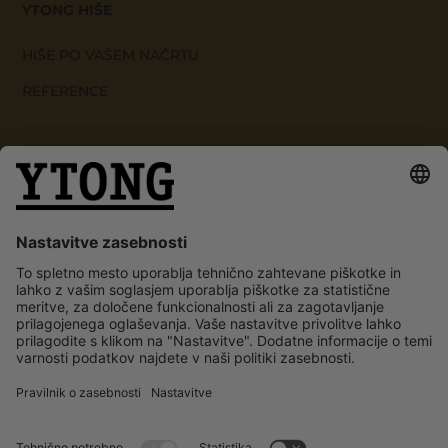
YTONG HIŠE
HIŠE PO VAŠEM NAČRTU
REFERENCE
YTONG GRADNJA
YTONG MATERIAL
NOVOSTI
BLOG
NOVICE