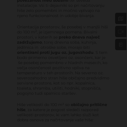
povezanost med sobami
ter seveda
instalacije. Vsi ti dejavniki so pri načrtovanju
hiše zelo pomembni in močno vplivajo na
njeno funkcionalnost in udobje bivanja.
Orientacija prostorov, še posebej v manjši hiši
2
do 100 m
, je izjemnega pomena. Bivalni
prostori, v katerih se
preko dneva največ
zadržujemo
, torej dnevna soba, kuhinja,
jedilnica in otroške sobe, morajo biti
orientirani proti jugu oz. jugovzhodu
. S tem
bodo primerno osvetljeni oz. osončeni, kar je
še posebej pomembno v hladnih mesecih, ko
večja osončenost pozitivno vpliva na
temperaturo v teh prostorih. Na severno oz.
severozahodno stran hiše običajno predvidimo
servisne prostore, kot so npr. kopalnica,
toaleta, shramba, utiliti, hodniki, stopnišča,
pogojno tudi spalnico staršev.
Hiše velikosti do 100 m² so
običajno pritlične
hiše
, za katere je pogost sledeči razpored
velikosti prostorov, ki vam lahko služi kot
dobra osnova za načrtovanje vaše hiše: