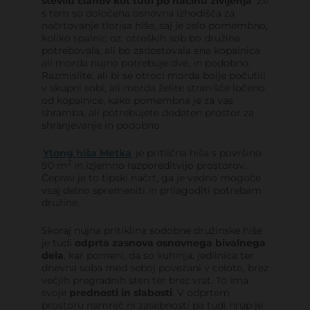
številu članov kot tudi po načinu življenja
. Že
s tem so določena osnovna izhodišča za
načrtovanje tlorisa hiše, saj je zelo pomembno,
koliko spalnic oz. otroških sob bo družina
potrebovala, ali bo zadostovala ena kopalnica
ali morda nujno potrebuje dve, in podobno.
Razmislite, ali bi se otroci morda bolje počutili
v skupni sobi, ali morda želite stranišče ločeno
od kopalnice, kako pomembna je za vas
shramba, ali potrebujete dodaten prostor za
shranjevanje in podobno.
Ytong hiša Metka
je pritlična hiša s površino
2
90 m
in izjemno razporeditvijo prostorov.
Čeprav je to tipski načrt, ga je vedno mogoče
vsaj delno spremeniti in prilagoditi potrebam
družine.
Skoraj nujna pritiklina sodobne družinske hiše
je tudi
odprta zasnova osnovnega bivalnega
dela
, kar pomeni, da so kuhinja, jedilnica ter
dnevna soba med seboj povezani v celoto, brez
večjih pregradnih sten ter brez vrat. To ima
svoje
prednosti in slabosti
. V odprtem
prostoru namreč ni zasebnosti pa tudi hrup je