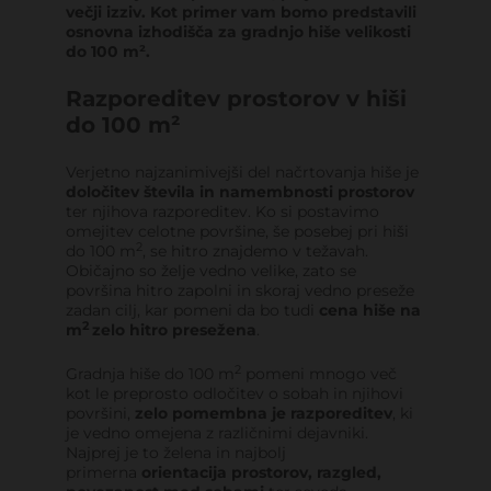
večji izziv. Kot primer vam bomo predstavili
osnovna izhodišča za gradnjo hiše velikosti
do 100 m².
Razporeditev prostorov v hiši
do 100 m²
Verjetno najzanimivejši del načrtovanja hiše je
določitev števila in namembnosti prostorov
ter njihova razporeditev. Ko si postavimo
omejitev celotne površine, še posebej pri hiši
2
do 100 m
, se hitro znajdemo v težavah.
Običajno so želje vedno velike, zato se
površina hitro zapolni in skoraj vedno preseže
zadan cilj, kar pomeni da bo tudi
cena hiše na
2
m
zelo hitro presežena
.
2
Gradnja hiše do 100 m
pomeni mnogo več
kot le preprosto odločitev o sobah in njihovi
površini,
zelo pomembna je razporeditev
, ki
je vedno omejena z različnimi dejavniki.
Najprej je to želena in najbolj
primerna
orientacija prostorov, razgled,