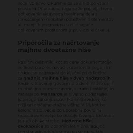
večji, vonjave iz kuhinje pa se širijo po vsem
prostoru. Prav zaradi tega se že pojavlja trend
oblikovanja skupnega bivalnega dela z
umeščanjem mobilnih pohištvenih elementov
ali manjših pregrad, pa tudi drugače
oblikovanim prostorom (npr. v obliki črke L).
Priporočila za načrtovanje
majhne dvoetažne hiše
Različni dejavniki, kot so cena dokumentacije,
velikost parcele, navade, prostorski pogoji in
drugo, so najpogosteje ključni pri odločitvi
za
gradnjo majhne hiše v dveh nadstropjih
.
Kadar v Sloveniji govorimo o dveh nadstropjih
to običajno pomeni spodnjo etažo (pritličje) in
mansardo.
Mansarda
je bivalno podstrešje,
katerega zunanji zidovi (kolenčni zidovi) so
nižji od običajne etažne višine. Višji, kot bo
kolenčni zid, večja bo uporabna površina
mansarde in večje bo udobje bivanja. Bistvena
je tudi oblika strehe.
Moderne hiše
dvokapnice
so v zadnjih letih prevladujoč
trend gradnje, kljub temu pa se marsikdo