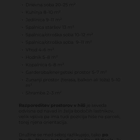
Dnevna soba 20–25 m²
Kuhinja 8–10 m²
Jedilnica 9–11 m²
Spalnica staršev 13 m²
Spalnica/otroška soba 10–12 m²
Spalnica/otroška soba 9–11 m²
Vhod 4–6 m²
Hodnik 5–8 m²
Kopalnica 6–8 m²
Garderoba/energetski prostor 5–7 m²
Zunanji prostor (terasa, balkon ali loža) 5–10
m²
Shramba 2–3 m²
Razporeditev prostorov v hiši
je seveda
odvisna od navad in želja bodočih lastnikov,
velik vpliva pa ima tudi pozicija hiše na parceli,
torej njena orientacija.
Družine se med seboj razlikujejo, tako
po