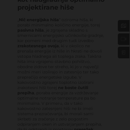
projektirane hiše
„
Nič energijska hiša
“ oziroma hiša, ki
porabi minimalno količino energije, torej
pasivna hiša
, je zgrajena skladno s
smernicami energijsko učinkovite gradnje,
kar pomeni med drugim tudi izvedbo
zrakotesnega ovoja
, ki v okolico ne
prenaša energije iz hiše in hkrati ne dovoli
vstopa hladnega ali toplega zraka. Takšna
hiša ima vgrajeno stavbno pohištvo,
obodne zidove ter streho, ki jo v največji
možni meri izolirajo in zatesnijo ter tako
preprečijo energetske izgube. V
kakovostno zgrajeni toplotno izolirani
zrakotesni hiši torej
ne boste čutili
prepiha
, poraba energije za vzdrževanje
optimalne notranje temperature pa bo
minimalna. V primeru, da v tako
kakovostno zatesnjeni hiši ne bi imeli
sistema prezračevanja, bi morali sami
skrbeti za zračenje z zelo pogostim
odpiranjem oken in ustvarjanjem prepiha,
da bi odstranili iz prostorov
presežek