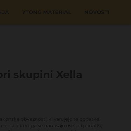
NJA
YTONG MATERIAL
NOVOSTI
ri skupini Xella
zakonske obveznosti, ki varujejo te podatke.
ik, na katerega se nanašajo osebni podatki,