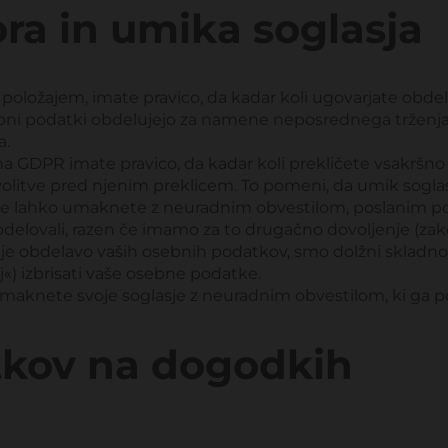
ora in umika soglasja
oložajem, imate pravico, da kadar koli ugovarjate obdela
ebni podatki obdelujejo za namene neposrednega trženja,
a.
 GDPR imate pravico, da kadar koli prekličete vsakršno so
olitve pred njenim preklicem. To pomeni, da umik soglasj
e lahko umaknete z neuradnim obvestilom, poslanim po fiz
elovali, razen če imamo za to drugačno dovoljenje (zako
je obdelavo vaših osebnih podatkov, smo dolžni skladno
«) izbrisati vaše osebne podatke.
umaknete svoje soglasje z neuradnim obvestilom, ki ga po
tkov na dogodkih