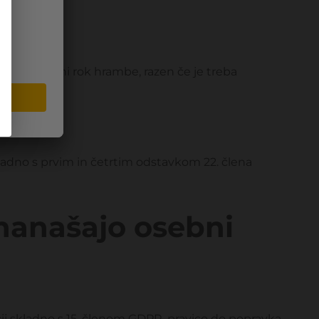
koli zahtevani rok hrambe, razen če je treba
ladno s prvim in četrtim odstavkom 22. člena
 nanašajo osebni
ij skladno s 15. členom GDPR, pravico do popravka