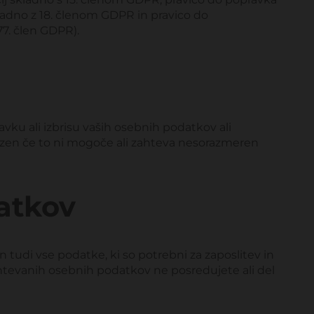
ladno z 18. členom GDPR in pravico do
77. člen GDPR).
ku ali izbrisu vaših osebnih podatkov ali
razen če to ni mogoče ali zahteva nesorazmeren
atkov
 tudi vse podatke, ki so potrebni za zaposlitev in
ahtevanih osebnih podatkov ne posredujete ali del