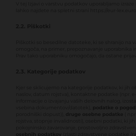
V tej Izjavi o varstvu podatkov uporabljamo izraz
lahko najdete na spletni strani https://eur-lex.
2.2. Piškotki
Piškotki so besedilne datoteke, ki se shranijo na v
omogoča, na primer, prepoznavanje uporabnika in nj
Prav tako uporabniku omogočajo, da ostane prijavl
2.3. Kategorije podatkov
Kjer se sklicujemo na kategorije podatkov, ki jih
naslov, datum rojstva), kontaktne podatke (npr. e-p
informacije o izvajanju vaših delovnih nalog, izost
vsebina dokumentov/datotek),
podatke o pogo
porodniški dopust)),
druge osebne podatke
( npr
rojstva, stopnje invalidnosti), osebni podatki, ki
pokojninsko zavarovanje, prostovoljno zdravstveno
osebnih podatkov
(zlasti zdravstvene podatke (np