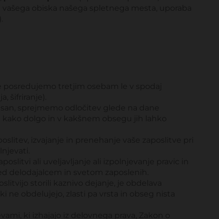
u vašega obiska našega spletnega mesta, uporaba
.
ke posredujemo tretjim osebam le v spodaj
 šifriranje).
pisan, sprejmemo odločitev glede na dane
n kako dolgo in v kakšnem obsegu jih lahko
itev, izvajanje in prenehanje vaše zaposlitve pri
njevati.
oslitvi ali uveljavljanje ali izpolnjevanje pravic in
ed delodajalcem in svetom zaposlenih.
litvijo storili kaznivo dejanje, je obdelava
 ne obdelujejo, zlasti pa vrsta in obseg nista
htevami, ki izhajajo iz delovnega prava, Zakon o