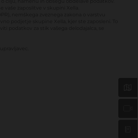
 o cilju, namenu in obsegu obdelave podatkov.
vaše zaposlitve v skupini Xella.
GDPR), nemškega zveznega zakona o varstvu
o podjetje skupine Xella, kjer ste zaposleni. To
viti podatkov za stik vašega delodajalca, se
upravljavec.