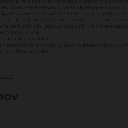
emeljena, se lahko obravnava, da ste zadostno obveščeni
re tako imenovane osebne podatke obdelujemo za namene 
avljavec« v smislu Splošne uredbe o varstvu podatkov (
rugih veljavnih predpisov o varstvu podatkov, je zadevn
 na vaših plačilnih listih. Če na ta način ne morete ugoto
bomo posredovali.
 »upravljavec« ali »mi«.
ni podjetju Xella, potem je lahko to drugo podjetje tudi 
ahko pišete na naslov
la.com
mov