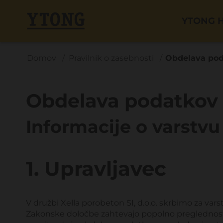
YTONG H
Domov
Pravilnik o zasebnosti
Obdelava pod
Obdelava podatkov 
Informacije o varstvu
1. Upravljavec
V družbi Xella porobeton SI, d.o.o. skrbimo za va
Zakonske določbe zahtevajo popolno preglednost p