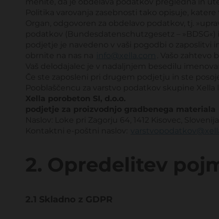
menite, da je obdelava podatkov pregledna in ut
Politika varovanja zasebnosti tako opisuje, kate
Organ, odgovoren za obdelavo podatkov, tj. »upr
podatkov (Bundesdatenschutzgesetz – »BDSG«) in d
podjetje je navedeno v vaši pogodbi o zaposlitvi in
obrnite na nas na
info@xella.com
. Vašo zahtevo 
Vaš delodajalec je v nadaljnjem besedilu imenovan
Če ste zaposleni pri drugem podjetju in ste posoje
Pooblaščencu za varstvo podatkov skupine Xella l
Xella porobeton SI, d.o.o.
podjetje za proizvodnjo gradbenega materiala
Naslov: Loke pri Zagorju 64, 1412 Kisovec, Slovenija
Kontaktni e-poštni naslov:
varstvopodatkov@xel
2. Opredelitev poj
2.1 Skladno z GDPR