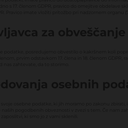
ladno s 17. členom GDPR, pravico do omejitve obdelave sk
. Pravico imate vložiti pritožbo pri nadzornem organu (
vljavca za obveščanje
e podatke, posredujemo obvestilo o kakršnem koli poprav
. členom, prvim odstavkom 17. člena in 18. členom GDPR, 
d nas zahtevate, da to storimo.
edovanja osebnih pod
svoje osebne podatke, ki jih moramo po zakonu zbirati, in
nje naših pogodbenih obveznosti v zvezi s tem. Če nam z
poslitvi, ki smo jo z vami sklenili.