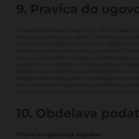
9. Pravica do ugov
Na podlagi razlogov, povezanih z vašim posebnim p
ali f) prvega odstavka 6. člena GDPR. Kadar se os
vaših osebnih podatkov za namene takega trženj
Skladno s prvim stavkom tretjega odstavka 7. člena
vpliva na zakonitost obdelave na podlagi vaše priv
predvidena za obdobje po umiku soglasja. Soglasj
obdelavi, vaših osebnih podatkov ne bomo več obd
obstaja nobena druga pravna podlaga, ki upraviču
vašo zahtevo brez nepotrebnega odlašanja (»takoj
Obdelavi svojih podatkov lahko ugovarjate in/ali 
10. Obdelava poda
Prijava in organizacija dogodkov