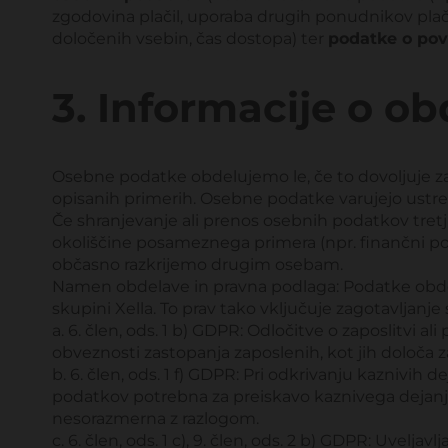
zgodovina plačil, uporaba drugih ponudnikov plači
določenih vsebin, čas dostopa) ter
podatke o po
3. Informacije o o
Osebne podatke obdelujemo le, če to dovoljuje z
opisanih primerih. Osebne podatke varujejo ustrezni
Če shranjevanje ali prenos osebnih podatkov tre
okoliščine posameznega primera (npr. finančni p
občasno razkrijemo drugim osebam.
Namen obdelave in pravna podlaga: Podatke obdelu
skupini Xella. To prav tako vključuje zagotavljanj
a. 6. člen, ods. 1 b) GDPR: Odločitve o zaposlitvi ali
obveznosti zastopanja zaposlenih, kot jih določ
b. 6. člen, ods. 1 f) GDPR: Pri odkrivanju kaznivih 
podatkov potrebna za preiskavo kaznivega dejanja i
nesorazmerna z razlogom.
c. 6. člen, ods. 1 c), 9. člen, ods. 2 b) GDPR: Uvelj