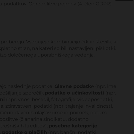
tvu podatkov. Opredelitve pojmov (4. člen GDPR)
 preberejo. Vsebujejo kombinacijo črk in številk, ki
tno stran, na kateri so bili nastavljeni piškotki.
nalizo določenega uporabniškega vedenja.
jejo naslednje podatke:
Glavne podatk
e (npr. ime,
ošiljanje sporočil),
podatke o učinkovitosti
(npr.
ni
(npr. vnosi besedil, fotografije, videoposnetki,
a, zdravstveni podatki (npr. trajanje invalidnosti,
izračun davčnih olajšav (ime in priimek, datum
poslitve (članarina sindikatu, dodatno
trošniških kreditov),
posebne kategorije
,
podatke o plačilih
(npr. bančni podatki,