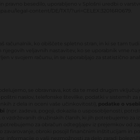
e in pravno besedilo, uporabljeno v Splošni uredbi o vars
europa.eu/legal-content/DE/TXT/?uri=CELEX:32016R0679.
aš računalnik, ko obiščete spletno stran, in ki se tam tudi
egovih veljavnih nastavitev, ko se uporabnik vrne na sple
jen v svojem računu, in se uporabljajo za statistično a
 obdelujemo, se obravnava, kot da te med drugim vključu
oštni naslov, telefonske številke, podatki v sistemih za p
ankih z dela in oceni vaše učinkovitosti),
podatke o vsebi
dbi
(npr. zadeva, pogoji, dokazila o usposobljenosti, potrdil
. o vzdrževanih družinskih članih, ki jih potrebujemo za 
 jih potrebujemo za obračun odtegljajev iz prejemkov od za
 zavarovanje, obroki posojil finančnim inštitucijam in po
r. informacije o vaši nezmožnosti za delo zaradi bolezni))