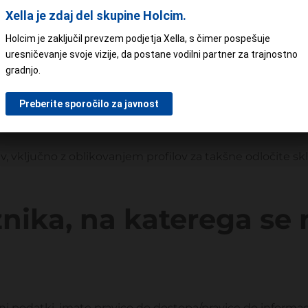
vanja
Xella je zdaj del skupine Holcim.
Ne
Holcim je zaključil prevzem podjetja Xella, s čimer pospešuje
uresničevanje svoje vizije, da postane vodilni partner za trajnostno
delave izpolnjen ali je potekel ali ko je potekel kateri 
gradnjo.
tve ali izvajanja pogodbe.
Preberite sporočilo za javnost
 odločitev, vključno z oblikovanjem profilov
 vključno z oblikovanjem profilov za takšne odločite sk
nika, na katerega se
ni podatki, imate pravico do dostopa/pravice do informac