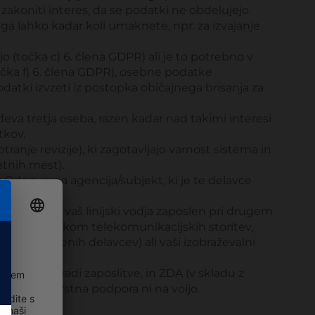
akoniti interes, da se podatki ne obdelujejo.
i ga lahko kadar koli umaknete, npr. za izvajanje
o (točka c) 6. člena GDPR) ali je to potrebno v
točka f) 6. člena GDPR), osebne podatke
odatki izvzeti iz postopka običajnega brisanja za
adeva tretja oseba, razen kadar nad takimi interesi
tkov.
ranje revizije), ki zagotavljajo varnost sistema in
etnih mest).
): Odgovorna agencija/subjekt, ki je te delavce
pr. če je vaš linijski vodja zaposlen pri drugem
npr. ponudnikom telekomunikacijskih storitev,
nih/posojenih delavcev) ali vaši izobraževalni
bivate zaradi zaposlitve, in ZDA (v skladu z
in v EU tovrstna podpora ni na voljo.