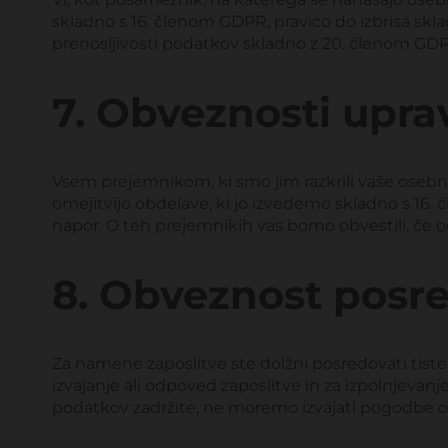
skladno s 16. členom GDPR, pravico do izbrisa sk
prenosljivosti podatkov skladno z 20. členom GDPR
7. Obveznosti upra
Vsem prejemnikom, ki smo jim razkrili vaše osebn
omejitvijo obdelave, ki jo izvedemo skladno s 16
napor. O teh prejemnikih vas bomo obvestili, če o
8. Obveznost posr
Za namene zaposlitve ste dolžni posredovati tiste 
izvajanje ali odpoved zaposlitve in za izpolnjeva
podatkov zadržite, ne moremo izvajati pogodbe o za