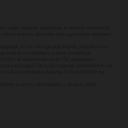
vi vaših osebnih podatkov, ki temelji na točki e)
 imate pravico, da kadar koli ugovarjate obdelavi
glasje, ki ste nam ga dali. Preklic privolitve ne
a velja le za obdelavo, katere izvedba je
ični ali elektronski pošti. Če ugovarjate
nsko podlago). Če svoje soglasje prekličete in ne
 s točko b) prvega odstavka 17. člena GDPR na
šljete svojemu delodajalcu v skupini Xella.