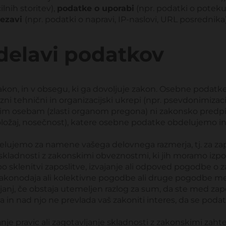
lnih storitev),
podatke o uporabi
(npr. podatki o potek
vezavi
(npr. podatki o napravi, IP-naslovi, URL posrednika)
bdelavi podatkov
akon, in v obsegu, ki ga dovoljuje zakon. Osebne podat
 tehnični in organizacijski ukrepi (npr. psevdonimizacija,
tjim osebam (zlasti organom pregona) ni zakonsko pred
oložaj, nosečnost), katere osebne podatke obdelujemo i
jemo za namene vašega delovnega razmerja, tj. za zaposl
e skladnosti z zakonskimi obveznostmi, ki jih moramo izpol
 po sklenitvi zaposlitve, izvajanje ali odpoved pogodbe o zap
a zakonodaja ali kolektivne pogodbe ali druge pogodbe m
dejanj, če obstaja utemeljen razlog za sum, da ste med zapos
n nad njo ne prevlada vaš zakoniti interes, da se podatki
avljanje pravic ali zagotavljanje skladnosti z zakonskimi za