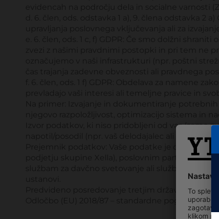
evidencah na področju dela in socialne varnosti (
d. 6. člen, ods. odstavka 1 a), 9. člena odstavka 2
upravljanja poslovnega vključevanja ali za izvajan
e. 6. člen, ods. 1 c, f) GDPR: Če smo dolžni shrani
zvezi z našimi pravdnimi postopki in pri tem ne pr
označujemo v naši infrastrukturi (npr. poštni strež
čas trajanja zadevne obveznosti ali pravdnega po
f. 6. člen, ods. 1 f) GDPR: Obdelava za namene zako
prevladajo vaši interesi ali temeljne pravice in 
Na primer: Izvajanje in dokumentiranje potrebnih pra
njegovo razpoložljivost, optimizacijo sistema in 
Izvor podatkov, ki niso pridobljeni od vas (samo zu
napotil/posodil (npr. vaš delodajalec ali izobražev
Prejemnik podatkov: Vaše podatke je občasno dovo
podjetju skupine Xella), poslovnim partnerjem (n
službam za davčno svetovanje ali službam za obrač
ustanovi.
Predvideno posredovanje tretjim državam: Vaše poda
Odločbo (EU) 2018/87 – standardne pogodbene klavzu