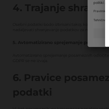
4. Trajanje shranje
Osebni podatki bodo izbrisani takoj, ko je namen ob
nadaljevati shranjevanje podatkov za namen skleni
5. Avtomatizirano sprejemanje posameznih
Avtomatizirano sprejemanje posameznih odločitev,
GDPR se ne izvaja.
6. Pravice posamez
podatki
Vi, kot posameznik, na katerega se nanašajo oseb