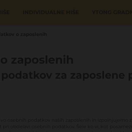
IŠE
INDIVIDUALNE HIŠE
YTONG GRAD
atkov o zaposlenih
o zaposlenih
 podatkov za zaposlene p
rstvo osebnih podatkov naših zaposlenih in izpolnjujemo 
ri obdelavi osebnih podatkov. Šele ko vi, kot posamezn