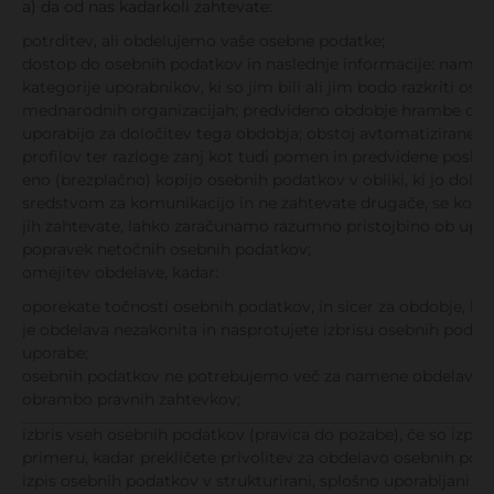
a) da od nas kadarkoli zahtevate:
potrditev, ali obdelujemo vaše osebne podatke;
dostop do osebnih podatkov in naslednje informacije: namene
kategorije uporabnikov, ki so jim bili ali jim bodo razkriti oseb
mednarodnih organizacijah; predvideno obdobje hrambe osebni
uporabijo za določitev tega obdobja; obstoj avtomatiziraneg
profilov ter razloge zanj kot tudi pomen in predvidene posled
eno (brezplačno) kopijo osebnih podatkov v obliki, ki jo dolo
sredstvom za komunikacijo in ne zahtevate drugače, se kopija 
jih zahtevate, lahko zaračunamo razumno pristojbino ob upoš
popravek netočnih osebnih podatkov;
omejitev obdelave, kadar:
oporekate točnosti osebnih podatkov, in sicer za obdobje, k
je obdelava nezakonita in nasprotujete izbrisu osebnih poda
uporabe;
osebnih podatkov ne potrebujemo več za namene obdelave, pa ji
obrambo pravnih zahtevkov;
izbris vseh osebnih podatkov (pravica do pozabe), če so izpo
primeru, kadar prekličete privolitev za obdelavo osebnih pod
izpis osebnih podatkov v strukturirani, splošno uporabljani in s