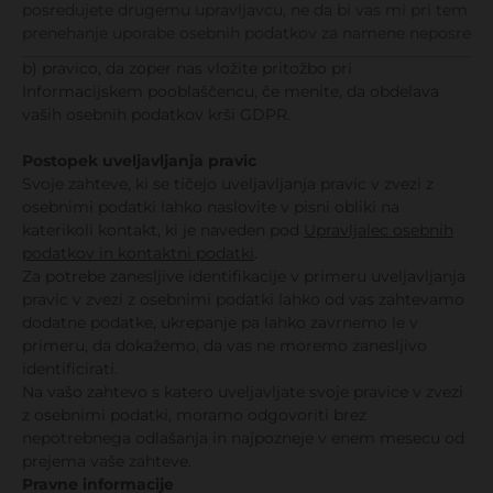
posredujete drugemu upravljavcu, ne da bi vas mi pri tem ovir
prenehanje uporabe osebnih podatkov za namene neposredne
b) pravico, da zoper nas vložite pritožbo pri
Informacijskem pooblaščencu, če menite, da obdelava
vaših osebnih podatkov krši GDPR.
Postopek uveljavljanja pravic
Svoje zahteve, ki se tičejo uveljavljanja pravic v zvezi z
osebnimi podatki lahko naslovite v pisni obliki na
katerikoli kontakt, ki je naveden pod
Upravljalec osebnih
podatkov in kontaktni podatki
.
Za potrebe zanesljive identifikacije v primeru uveljavljanja
pravic v zvezi z osebnimi podatki lahko od vas zahtevamo
dodatne podatke, ukrepanje pa lahko zavrnemo le v
primeru, da dokažemo, da vas ne moremo zanesljivo
identificirati.
Na vašo zahtevo s katero uveljavljate svoje pravice v zvezi
z osebnimi podatki, moramo odgovoriti brez
nepotrebnega odlašanja in najpozneje v enem mesecu od
prejema vaše zahteve.
Pravne informacije