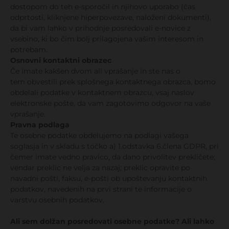
dostopom do teh e-sporočil in njihovo uporabo (čas
odprtosti, kliknjene hiperpovezave, naloženi dokumenti),
da bi vam lahko v prihodnje posredovali e-novice z
vsebino, ki bo čim bolj prilagojena vašim interesom in
potrebam.
Osnovni kontaktni obrazec
Če imate kakšen dvom ali vprašanje in ste nas o
tem obvestili prek splošnega kontaktnega obrazca, bomo
obdelali podatke v kontaktnem obrazcu, vsaj naslov
elektronske pošte, da vam zagotovimo odgovor na vaše
vprašanje.
Pravna podlaga
Te osebne podatke obdelujemo na podlagi vašega
soglasja in v skladu s točko a) 1.odstavka 6.člena GDPR, pri
čemer imate vedno pravico, da dano privolitev prekličete;
vendar preklic ne velja za nazaj; preklic opravite po
navadni pošti, faksu, e-pošti ob upoštevanju kontaktnih
podatkov, navedenih na prvi strani te informacije o
varstvu osebnih podatkov.
Ali sem dolžan posredovati osebne podatke? Ali lahko