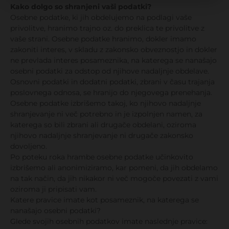
Kako dolgo so shranjeni vaši podatki?
Osebne podatke, ki jih obdelujemo na podlagi vaše
privolitve, hranimo trajno oz. do preklica te privolitve z
vaše strani. Osebne podatke hranimo, dokler imamo
zakoniti interes, v skladu z zakonsko obveznostjo in dokler
ne prevlada interes posameznika, na katerega se nanašajo
osebni podatki za odstop od njihove nadaljnje obdelave.
Osnovni podatki in dodatni podatki, zbrani v času trajanja
poslovnega odnosa, se hranijo do njegovega prenehanja.
Osebne podatke izbrišemo takoj, ko njihovo nadaljnje
shranjevanje ni več potrebno in je izpolnjen namen, za
katerega so bili zbrani ali drugače obdelani, oziroma
njihovo nadaljnje shranjevanje ni drugače zakonsko
dovoljeno.
Po poteku roka hrambe osebne podatke učinkovito
izbrišemo ali anonimiziramo, kar pomeni, da jih obdelamo
na tak način, da jih nikakor ni več mogoče povezati z vami
oziroma ji pripisati vam.
Katere pravice imate kot posameznik, na katerega se
nanašajo osebni podatki?
Glede svojih osebnih podatkov imate naslednje pravice: