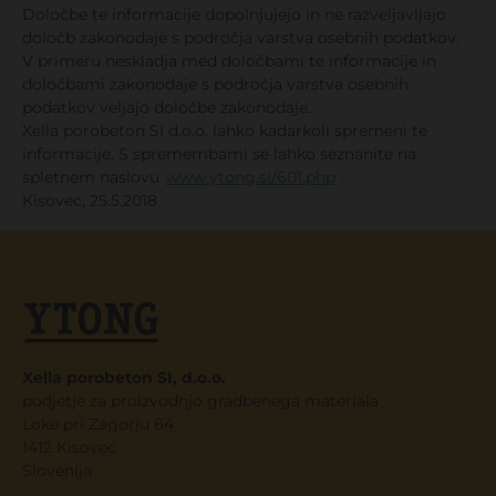
Določbe te informacije dopolnjujejo in ne razveljavljajo
določb zakonodaje s področja varstva osebnih podatkov.
V primeru neskladja med določbami te informacije in
določbami zakonodaje s področja varstva osebnih
podatkov veljajo določbe zakonodaje.
Xella porobeton SI d.o.o. lahko kadarkoli spremeni te
informacije. S spremembami se lahko seznanite na
spletnem naslovu
www.ytong.si/601.php
.
Kisovec, 25.5.2018
Xella porobeton SI, d.o.o.
podjetje za proizvodnjo gradbenega materiala
Loke pri Zagorju 64
1412 Kisovec
Slovenija