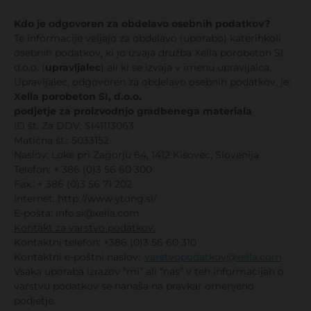
Kdo je odgovoren za obdelavo osebnih podatkov?
Te informacije veljajo za obdelavo (uporabo) katerihkoli
osebnih podatkov, ki jo izvaja družba Xella porobeton SI
d.o.o. (
upravljalec
) ali ki se izvaja v imenu upravljalca.
Upravljalec, odgovoren za obdelavo osebnih podatkov, je:
Xella porobeton SI, d.o.o.
podjetje za proizvodnjo gradbenega materiala
ID št. Za DDV: SI41113063
Matična št.: 5033152
Naslov: Loke pri Zagorju 64, 1412 Kisovec, Slovenija
Telefon: + 386 (0)3 56 60 300
Fax.: + 386 (0)3 56 71 202
Internet: http://www.ytong.si/
E-pošta: info.si@xella.com
Kontakt za varstvo podatkov:
Kontaktni telefon: +386 (0)3 56 60 310
Kontaktni e-poštni naslov:
varstvopodatkov@xella.com
Vsaka uporaba izrazov “mi” ali “nas” v teh informacijah o
varstvu podatkov se nanaša na pravkar omenjeno
podjetje.