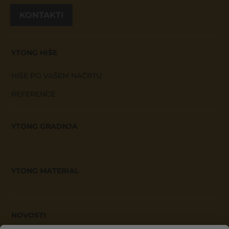
KONTAKTI
YTONG HIŠE
HIŠE PO VAŠEM NAČRTU
REFERENCE
YTONG GRADNJA
YTONG MATERIAL
NOVOSTI