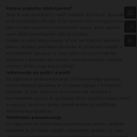
Katere podatke obdelujemo?
Radi bi vas obveščali o naših izdelkih, storitvah, ponudbah
in promocijskih akcijah. V ta namen vam omogočamo
izbiro med različnimi kontaktnimi kanali, prek katerih
nam lahko posredujete vašo privolitev.
Glede na vašo izbiro enega ali več kontaktnih kanalov
bomo obdelali potrebne podatke, ki jih boste navedli v
kontaktnem obrazcu, tj. vsaj vaše ime in priimek ter
podatke o kontaktnem kanalu (navadna pošta, e-pošta,
telefon, SMS), ki ga boste izbrali.
Informacije po pošti / e-pošti
Če zaprosite za posredovanje informativnega gradiva,
bomo obdelali podatke, ki jih boste vpisali v kontaktni
obrazec, tj. vsaj vaše ime in priimek ter podatke o
kontaktnem kanalu, ki ga boste izbrali (poštni naslov in/ali
e-naslov), da bomo lahko izvedli enkratno pošiljanje
zahtevanega gradiva.
Telefonsko posvetovanje
Če zaprosite za telefonsko posvetovanje, bomo obdelali
podatke, ki jih boste vpisali v kontaktni obrazec, tj. vsaj
vaše ime in priimek ter vašo telefonsko številko, da bomo