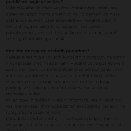
prekličem svojo privolitev?
Vaša privolitev in izbira vašega kontaktnega kanala sta
opravljeni popolnoma prostovoljno. To pomeni, da niste
dolžni posredovati osebnih podatkov. Podatke v poljih
kontaktnega obrazca, ki so označeni kot obvezni,
potrebujemo, da vam lahko pošljemo informacije prek
želenega kontaktnega kanala.
Kdo ima dostop do osebnih podatkov?
Vašega e-naslova ali drugih kontaktnih podatkov ne bomo
nikoli prodali tretjim strankam. Podatki bodo posredovani
samo v primeru, da bo to potrebno zaradi pošiljanja naših
informacij, naslovljenih na vas. V tem kontekstu lahko
vključimo tudi zunanje ponudnike storitev in druga
podjetja v skupini, pri čemer upoštevamo veljavne
zakonske uredbe.
Pri pripravi in pošiljanju naših informacij, naslovljenih na
vas, bomo vaše informacije izmenjevali zgolj z naslednjimi
kategorijami prejemnikov:
ponudniki storitev znotraj naše skupine podjetij (npr. za
izvajanje statistične analize in tehnično vzdrževanje naših
sistemov);