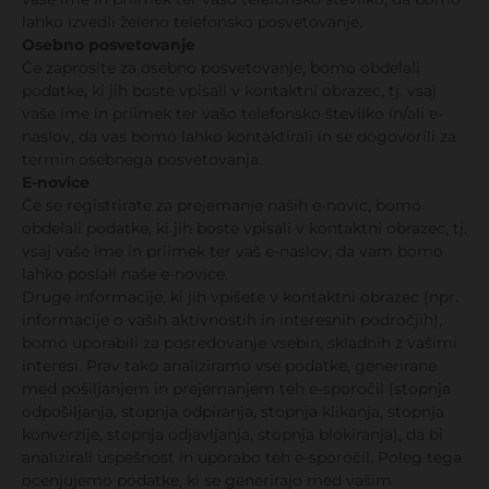
lahko izvedli želeno telefonsko posvetovanje.
Osebno posvetovanje
Če zaprosite za osebno posvetovanje, bomo obdelali
podatke, ki jih boste vpisali v kontaktni obrazec, tj. vsaj
vaše ime in priimek ter vašo telefonsko številko in/ali e-
naslov, da vas bomo lahko kontaktirali in se dogovorili za
termin osebnega posvetovanja.
E-novice
Če se registrirate za prejemanje naših e-novic, bomo
obdelali podatke, ki jih boste vpisali v kontaktni obrazec, tj.
vsaj vaše ime in priimek ter vaš e-naslov, da vam bomo
lahko poslali naše e-novice.
Druge informacije, ki jih vpišete v kontaktni obrazec (npr.
informacije o vaših aktivnostih in interesnih področjih),
bomo uporabili za posredovanje vsebin, skladnih z vašimi
interesi. Prav tako analiziramo vse podatke, generirane
med pošiljanjem in prejemanjem teh e-sporočil (stopnja
odpošiljanja, stopnja odpiranja, stopnja klikanja, stopnja
konverzije, stopnja odjavljanja, stopnja blokiranja), da bi
analizirali uspešnost in uporabo teh e-sporočil. Poleg tega
ocenjujemo podatke, ki se generirajo med vašim